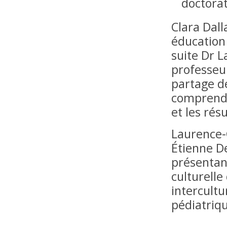
doctora
Clara Dall
éducation 
suite Dr L
professeur
partage d
comprendre
et les rés
Laurence-
Étienne D
présentant
culturell
intercult
pédiatriq