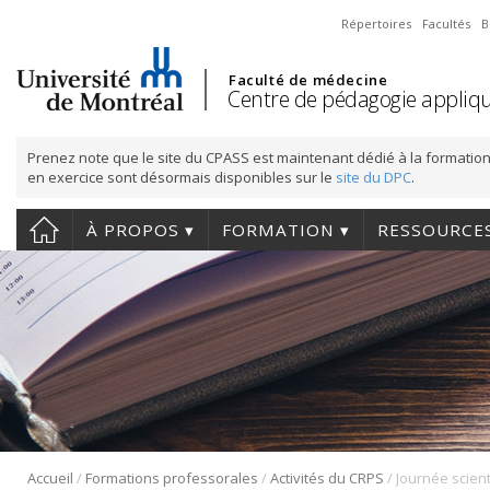
Répertoires
Facultés
B
Faculté de médecine
Centre de pédagogie appliqu
Prenez note que le site du CPASS est maintenant dédié à la formation
en exercice sont désormais disponibles sur le
site du DPC
.
À PROPOS
FORMATION
RESSOURCE
/
/
/
Accueil
Formations professorales
Activités du CRPS
Journée scien