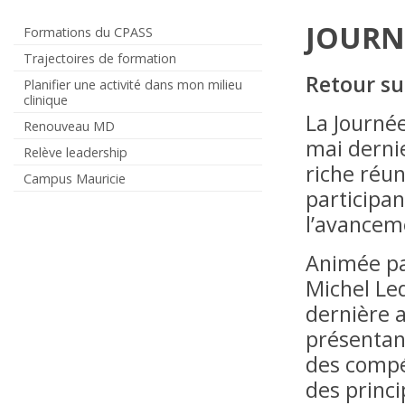
JOURN
Formations du CPASS
Trajectoires de formation
Retour su
Planifier une activité dans mon milieu
clinique
La Journée
Renouveau MD
mai derni
Relève leadership
riche réun
Campus Mauricie
participa
l’avancem
Animée par
Michel Led
dernière 
présentan
des compé
des princ