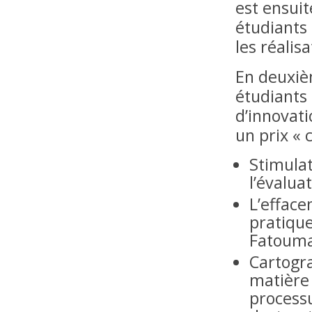
est ensuit
étudiants 
les réalis
En deuxièm
étudiants 
d’innovati
un prix « 
Stimulat
l’évalua
L’efface
pratique
Fatouma
Cartogra
matière 
process