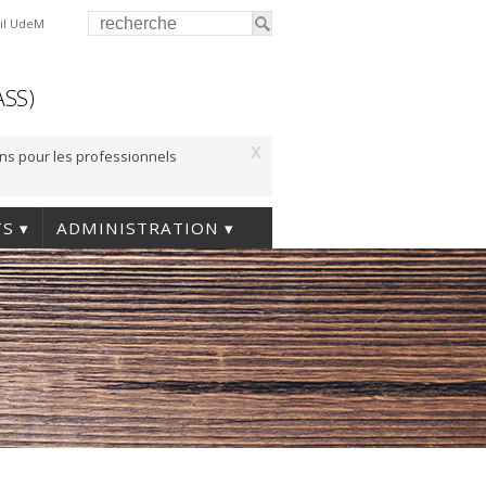
il UdeM
ASS)
x
ons pour les professionnels
TS
ADMINISTRATION