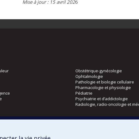
Mise à jour : 15 avril 202
6
uleur
Obstétrique-gynécologie
Ophtalmologie
Pathologie et biologie cellulaire
Pharmacologie et physiologie
gence
Pédiatrie
ie
Psychiatrie et d’addictologie
Radiologie, radio-oncologie et mé
Directions
 physique
DPC
ecter la vie privée