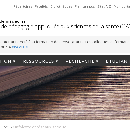
Répertoires
Facultés
Bibliothèques
Plan campus
Sites A-Z
Mon porta
 de médecine
 de pédagogie appliquée aux sciences de la santé (CP
aintenant dédié à la formation des enseignants. Les colloques et formati
 sur le
site du DPC
.
TION
RESSOURCES
RECHERCHE
ÉTUDIAN
/
 CPASS
Infolettre et réseaux sociaux