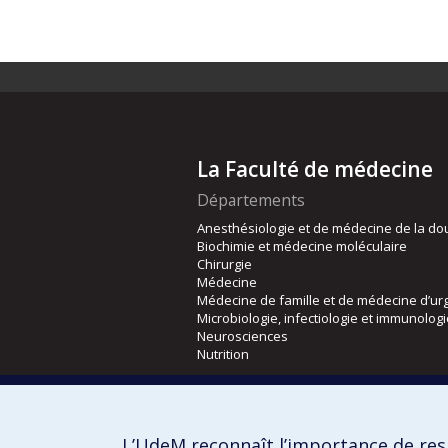
La Faculté de médecine
Départements
Anesthésiologie et de médecine de la do
Biochimie et médecine moléculaire
Chirurgie
Médecine
Médecine de famille et de médecine d’ur
Microbiologie, infectiologie et immunolog
Neurosciences
Nutrition
Écoles
Kinésiologie et des sciences de l’activité
L’UdeM reconnaît l’importance de resp