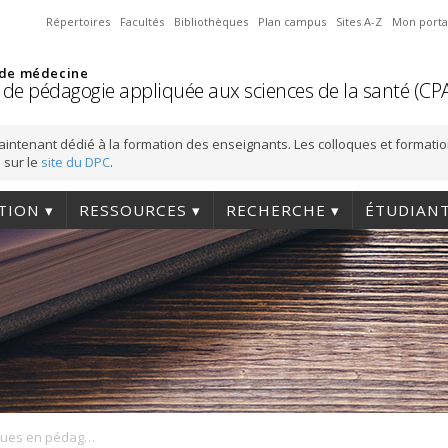
Répertoires
Facultés
Bibliothèques
Plan campus
Sites A-Z
Mon porta
 de médecine
 de pédagogie appliquée aux sciences de la santé (CP
aintenant dédié à la formation des enseignants. Les colloques et formati
 sur le
site du DPC
.
TION
RESSOURCES
RECHERCHE
ÉTUDIAN
Congrès et colloques en pédagogie de la santé