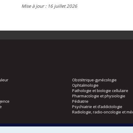
Mise à jour : 16 juillet 2026
uleur
Obstétrique-gynécologie
Ophtalmologie
Pathologie et biologie cellulaire
Pharmacologie et physiologie
gence
Pédiatrie
ie
Psychiatrie et d’addictologie
Radiologie, radio-oncologie et mé
Directions