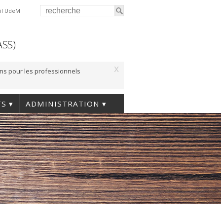
il UdeM
ASS)
x
ons pour les professionnels
TS
ADMINISTRATION