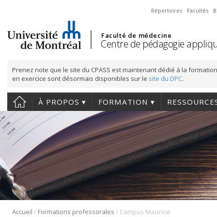
Répertoires
Facultés
B
Faculté de médecine
Centre de pédagogie appliqu
Prenez note que le site du CPASS est maintenant dédié à la formation
en exercice sont désormais disponibles sur le
site du DPC
.
À PROPOS
FORMATION
RESSOURCE
/
/
Accueil
Formations professorales
Campus Mauricie