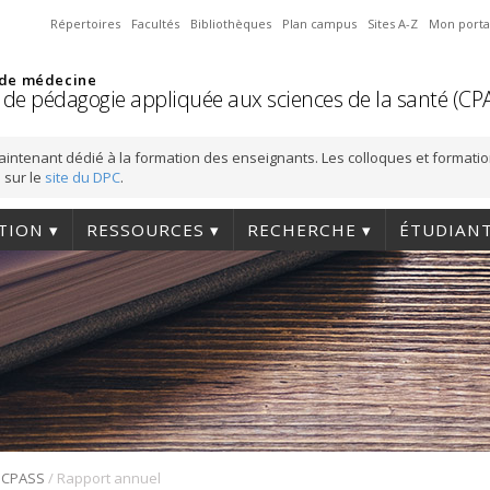
Répertoires
Facultés
Bibliothèques
Plan campus
Sites A-Z
Mon porta
 de médecine
 de pédagogie appliquée aux sciences de la santé (CP
aintenant dédié à la formation des enseignants. Les colloques et formati
 sur le
site du DPC
.
TION
RESSOURCES
RECHERCHE
ÉTUDIAN
/
 CPASS
Rapport annuel