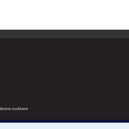
a
decine nucléaire