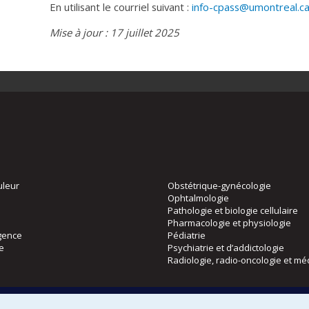
En utilisant le courriel suivant :
info-cpass@umontreal.c
Mise à jour : 17 juillet 2025
uleur
Obstétrique-gynécologie
Ophtalmologie
Pathologie et biologie cellulaire
Pharmacologie et physiologie
gence
Pédiatrie
ie
Psychiatrie et d’addictologie
Radiologie, radio-oncologie et mé
Directions