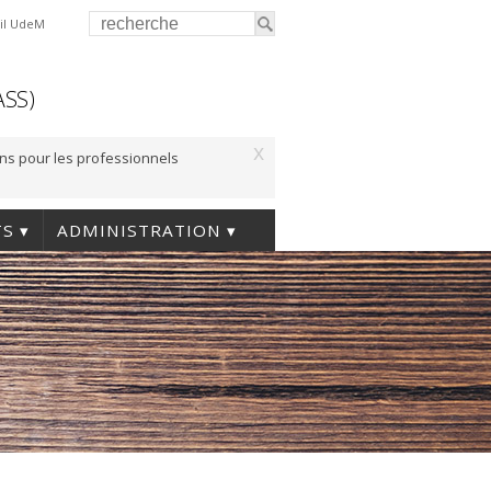
il UdeM
ASS)
x
ons pour les professionnels
TS
ADMINISTRATION