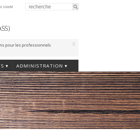
il UdeM
ASS)
x
ons pour les professionnels
TS
ADMINISTRATION