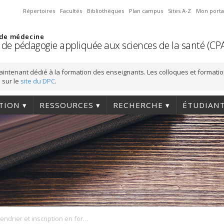
Répertoires
Facultés
Bibliothèques
Plan campus
Sites A-Z
Mon porta
 de médecine
 de pédagogie appliquée aux sciences de la santé (CP
aintenant dédié à la formation des enseignants. Les colloques et formati
 sur le
site du DPC
.
TION
RESSOURCES
RECHERCHE
ÉTUDIAN
Calendrier et inscription en formation pédagogique