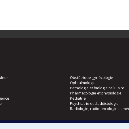
uleur
Obstétrique-gynécologie
Ophtalmologie
Pathologie et biologie cellulaire
Pharmacologie et physiologie
gence
Pédiatrie
ie
Psychiatrie et d’addictologie
Radiologie, radio-oncologie et mé
Directions