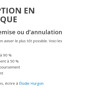
PTION EN
IQUE
emise ou d’annulation
 aviser le plus tôt possible. Voici les
 à 90 %
ment à 50 %
emboursement
nt
s, écrire à
Élodie Hurgon