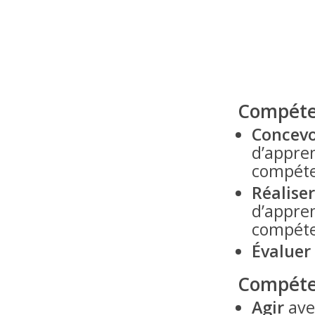
Compéte
Concevo
d’appre
compéte
Réalise
d’appre
compéte
Évaluer
Compéte
Agir
ave