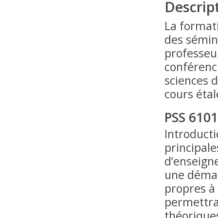
Descrip
La formati
des sémin
professeur
conférenci
sciences d
cours étal
PSS 610
Introducti
principale
d’enseign
une démar
propres à
permettra 
théorique