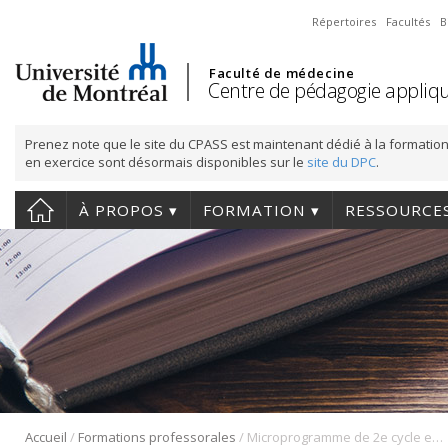
Répertoires
Facultés
B
Faculté de médecine
Centre de pédagogie appliqu
Prenez note que le site du CPASS est maintenant dédié à la formation
en exercice sont désormais disponibles sur le
site du DPC
.
À PROPOS
FORMATION
RESSOURCE
/
/
Accueil
Formations professorales
Microprogramme de 2e cycle en pédagogie universitaire des sciences de la santé