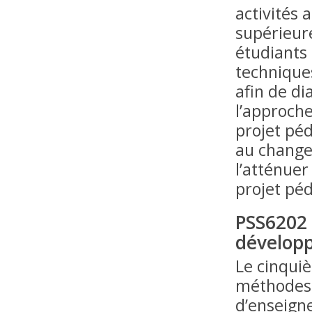
activités
supérieure
étudiants
techniques
afin de di
l’approche
projet pé
au changem
l’atténuer
projet pé
PSS6202
dévelop
Le cinqui
méthodes 
d’enseign