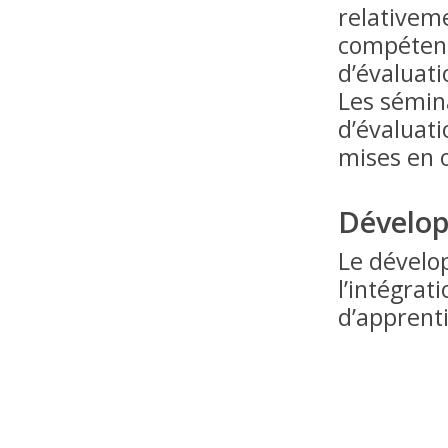
relativeme
compétenc
d’évaluati
Les sémin
d’évaluat
mises en œ
Dévelo
Le dévelo
l’intégra
d’apprenti