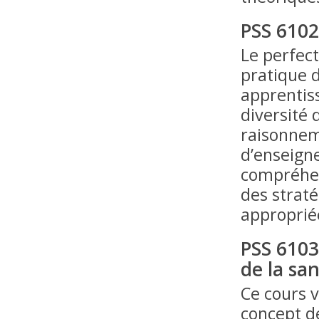
PSS 610
Le perfec
pratique 
apprentiss
diversité 
raisonnem
d’enseign
compréhen
des strat
appropriée
PSS 6103
de la sa
Ce cours v
concept d