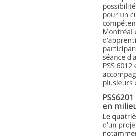
possibilit
pour un c
compétenc
Montréal e
d’apprenti
participan
séance d’
PSS 6012 
accompagn
plusieurs
PSS6201 
en milie
Le quatriè
d’un proje
notamment