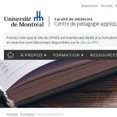
Répertoires
Facultés
B
Faculté de médecine
Centre de pédagogie appliqu
Prenez note que le site du CPASS est maintenant dédié à la formation
en exercice sont désormais disponibles sur le
site du DPC
.
À PROPOS
FORMATION
RESSOURCE
/
/
Accueil
À propos
Nos partenaires