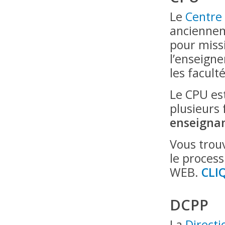
Le
Centre 
anciennem
pour missi
l’enseign
les facul
Le CPU est
plusieurs
enseignan
Vous trouv
le process
WEB.
CLI
DCPP
La
Directi