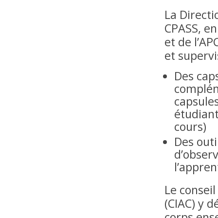
La Direct
CPASS, en 
et de l’AP
et supervi
Des caps
compléme
capsules
étudian
cours)
Des outi
d’observ
l’appren
Le consei
(CIAC) y d
corps ense