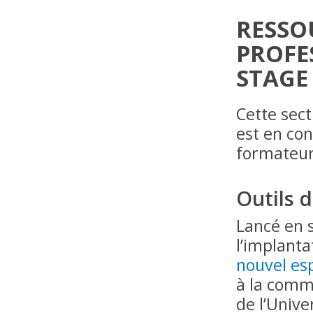
RESSO
PROFE
STAGE
Cette sec
est en co
formateurs
Outils 
Lancé en 
l’implant
nouvel es
à la comm
de l’Unive