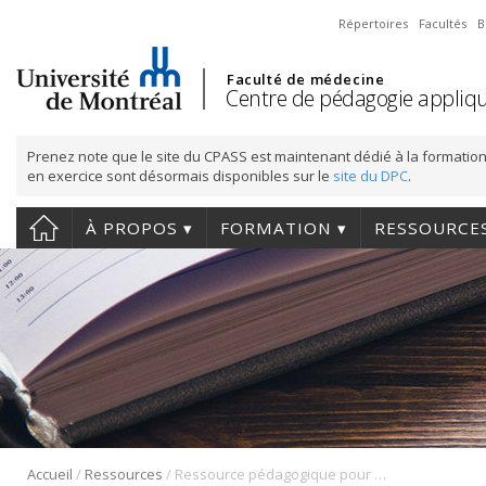
Répertoires
Facultés
B
Faculté de médecine
Centre de pédagogie appliqu
Prenez note que le site du CPASS est maintenant dédié à la formation
en exercice sont désormais disponibles sur le
site du DPC
.
À PROPOS
FORMATION
RESSOURCE
/
/
Accueil
Ressources
Ressource pédagogique pour professeurs, superviseurs de stage et cliniciens-enseignants