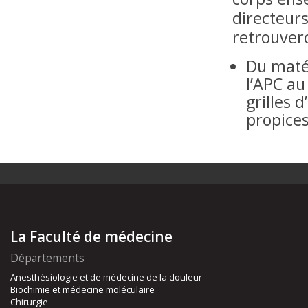
directeur
retrouvero
Du matér
l’APC a
grilles 
propices
La Faculté de médecine
Départements
Anesthésiologie et de médecine de la douleur
Biochimie et médecine moléculaire
Chirurgie