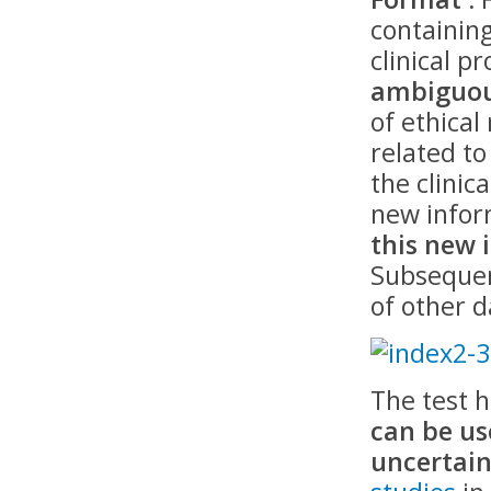
containin
clinical p
ambiguou
of ethical
related to
the clinic
new infor
this new 
Subsequen
of other d
The test 
can be us
uncertain