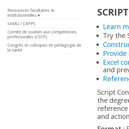
SCRIPT
Ressources facultaires et
institutionnelles
SAMU / CAPPS
Learn m
Comité de soutien aux compétences
Try the
professorales (CSCP)
Constru
Congrès et colloques en pédagogie de
la santé
Provide 
Excel c
and pre
Referen
Script Co
the degre
reference 
and actio
Format :
F