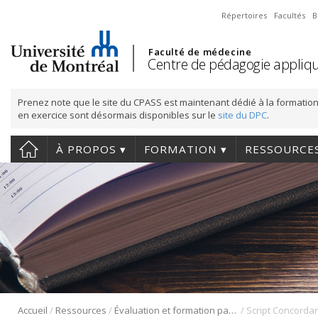
Répertoires
Facultés
B
Faculté de médecine
Centre de pédagogie appliqu
Prenez note que le site du CPASS est maintenant dédié à la formation
en exercice sont désormais disponibles sur le
site du DPC
.
À PROPOS
FORMATION
RESSOURCE
/
/
/
Accueil
Ressources
Évaluation et formation par concordance
Script Concordan