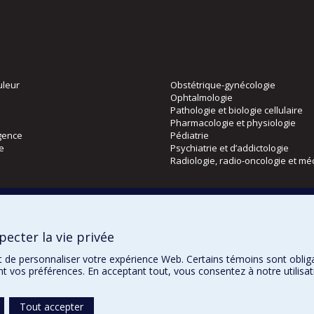
uleur
Obstétrique-gynécologie
Ophtalmologie
Pathologie et biologie cellulaire
Pharmacologie et physiologie
gence
Pédiatrie
ie
Psychiatrie et d’addictologie
Radiologie, radio-oncologie et mé
Directions
 physique
DPC
ecter la vie privée
CPASS
Éthique clinique
t de personnaliser votre expérience Web. Certains témoins sont oblig
ent vos préférences. En acceptant tout, vous consentez à notre utili
Tout accepter