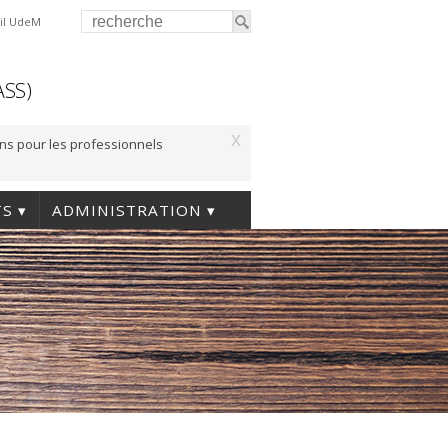
il UdeM
ASS)
x
ons pour les professionnels
TS
ADMINISTRATION