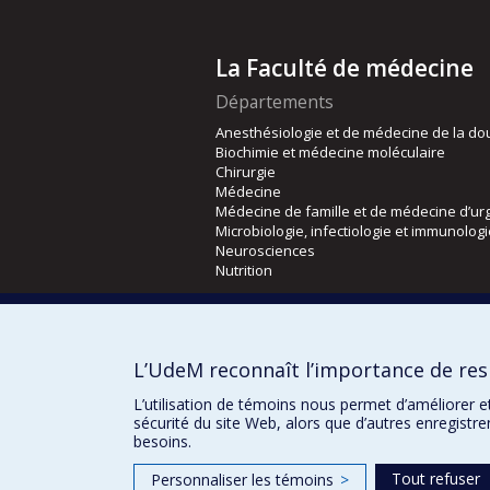
La Faculté de médecine
Départements
Anesthésiologie et de médecine de la do
Biochimie et médecine moléculaire
Chirurgie
Médecine
Médecine de famille et de médecine d’ur
Microbiologie, infectiologie et immunolog
Neurosciences
Nutrition
Écoles
Kinésiologie et des sciences de l’activité
L’UdeM reconnaît l’importance de resp
Orthophonie et audiologie
Réadaptation
L’utilisation de témoins nous permet d’améliorer e
sécurité du site Web, alors que d’autres enregistr
besoins.
Tout refuser
Personnaliser les témoins
>