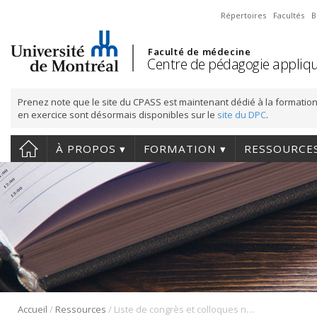
Répertoires
Facultés
B
Faculté de médecine
Centre de pédagogie appliqu
Prenez note que le site du CPASS est maintenant dédié à la formation
en exercice sont désormais disponibles sur le
site du DPC
.
À PROPOS
FORMATION
RESSOURCE
/
/
Accueil
Ressources
Liste de congrès et colloques nationaux et internationaux en pédagogie