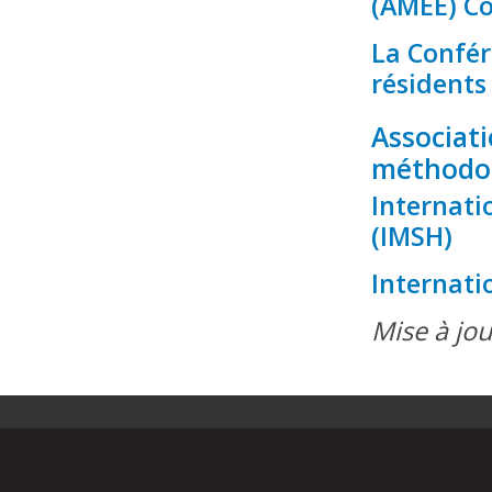
(AMEE) C
La Confér
résidents 
Associat
méthodol
Internati
(IMSH)
Internati
Mise à jour