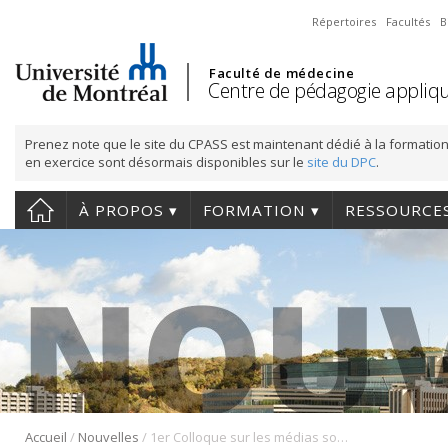
Répertoires
Facultés
B
Faculté de médecine
Centre de pédagogie appliqu
Prenez note que le site du CPASS est maintenant dédié à la formation
en exercice sont désormais disponibles sur le
site du DPC
.
À PROPOS
FORMATION
RESSOURCE
/
/
Accueil
Nouvelles
1er Colloque sur les médias sociaux en enseignement à la Faculté de médecine