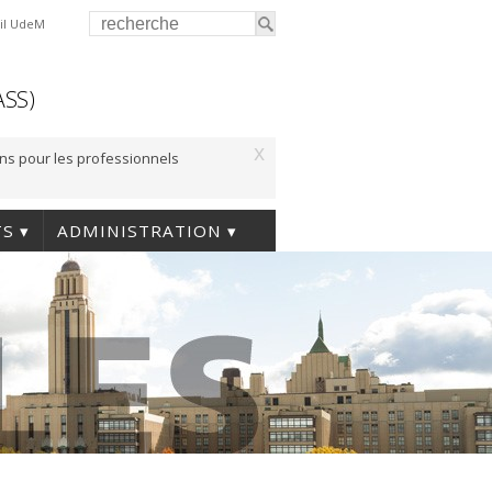
il UdeM
ASS)
x
ons pour les professionnels
TS
ADMINISTRATION