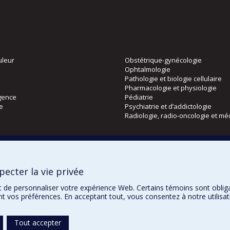
uleur
Obstétrique-gynécologie
Ophtalmologie
Pathologie et biologie cellulaire
Pharmacologie et physiologie
gence
Pédiatrie
ie
Psychiatrie et d’addictologie
Radiologie, radio-oncologie et mé
Directions
 physique
DPC
ecter la vie privée
CPASS
Éthique clinique
t de personnaliser votre expérience Web. Certains témoins sont oblig
ent vos préférences. En acceptant tout, vous consentez à notre utili
Tout accepter