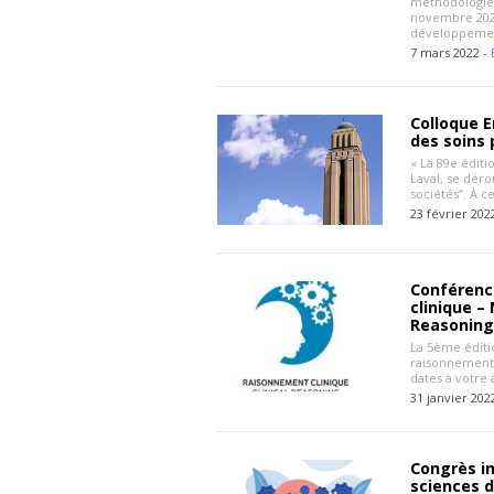
méthodologies
novembre 202
développemen
7 mars 2022 -
Colloque E
des soins 
« La 89e éditi
Laval, se déro
sociétés”. À c
23 février 202
Conférenc
clinique –
Reasoning
La 5ème éditi
raisonnement c
dates à votre
31 janvier 202
Congrès i
sciences d