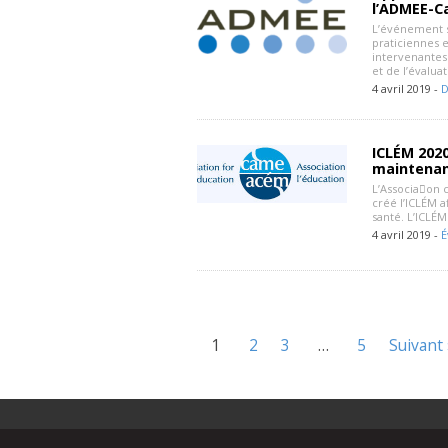
l’ADMEE-C
L’événement s
praticiennes e
intervenantes 
et de l’évalua
4 avril 2019 -
D
ICLÉM 2020
maintenan
L’Associa􀆟on
créé l’ICLÉM 
santé. L’ICLÉM
4 avril 2019 -
É
1
2
3
…
5
Suivant 