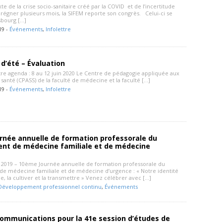
te de la crise socio-sanitaire créé par la COVID et de l’incertitude
 régner plusieurs mois, la SIFEM reporte son congrès. Celui-ci se
sbourg […]
19 -
Événements
,
Infolettre
 d’été – Évaluation
tre agenda : 8 au 12 juin 2020 Le Centre de pédagogie appliquée aux
 santé (CPASS) de la faculté de médecine et la faculté […]
19 -
Événements
,
Infolettre
rnée annuelle de formation professorale du
nt de médecine familiale et de médecine
2019 – 10ème Journée annuelle de formation professorale du
e médecine familiale et de médecine d’urgence : « Notre identité
e, la cultiver et la transmettre » Venez célébrer avec […]
Développement professionnel continu
,
Événements
communications pour la 41e session d’études de