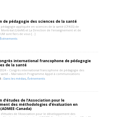
 de pédagogie des sciences de la santé
pédagogie appliquée en sciences de la santé (CPASS) de
de Montréal (UdeM) et La Direction de l’enseignement et de
UM sont fiers de vous […]
Événements
Congrès international francophone de pédagogie
es de la santé
n 2024 – Congrès international francophone de pédagogie des
la santé – Marrakech Programme Appel à communications
4 -
Dans les médias
,
Événements
n d’études de l’Association pour le
ment des méthodologies d’évaluation en
 (ADMEE-Canada)
n d’études de l’Association pour le développement des