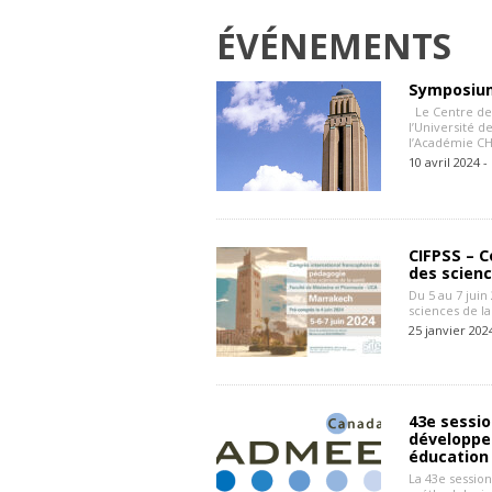
ÉVÉNEMENTS
Symposium
Le Centre de 
l’Université 
l’Académie CH
10 avril 2024 -
CIFPSS – 
des scienc
Du 5 au 7 jui
sciences de 
25 janvier 202
43e sessio
développe
éducation
La 43e sessio