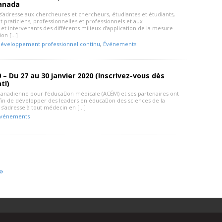
anada
’adresse aux chercheures et chercheurs, étudiantes et étudiants,
t praticiens, professionnelles et professionnels et aux
et intervenants des différents milieux d’application de la mesure
tion […]
éveloppement professionnel continu
,
Événements
 – Du 27 au 30 janvier 2020 (Inscrivez-vous dès
t!)
 canadienne pour l’éduca􀆟on médicale (ACÉM) et ses partenaires ont
afin de développer des leaders en éduca􀆟on des sciences de la
 s’adresse à tout médecin en […]
vénements
»