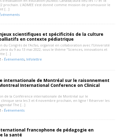
 d’évaluation en éducation (ADMEE-Canada) aura lieu les 17 et 18
2 prochain. L’ADMEE s’est donné comme mission de promouvoir le
t […]
Événements
njeux scientifiques et spécificités de la culture
palliatifs en contexte pédiatrique
on du Congrès de l’Acfas, organisé en collaboration avec l’Université
ulera du 9 au 13 mai 2022, sous le thème “Sciences, innovations et
ette […]
2 -
Événements
,
Infolettre
e internationale de Montréal sur le raisonnement
 Montreal International Conference on Clinical
on de la Conférence internationale de Montréal sur le
linique sera les 3 et 4 novembre prochain, en ligne ! Réserver les
 agenda! The […]
2 -
Événements
nternational francophone de pédagogie en
e la santé