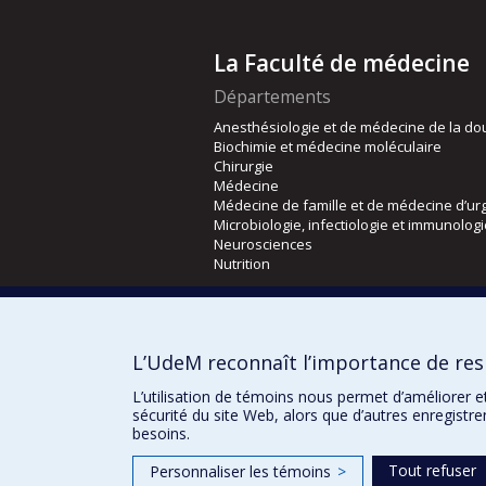
La Faculté de médecine
Départements
Anesthésiologie et de médecine de la do
Biochimie et médecine moléculaire
Chirurgie
Médecine
Médecine de famille et de médecine d’ur
Microbiologie, infectiologie et immunolog
Neurosciences
Nutrition
Écoles
Kinésiologie et des sciences de l’activité
L’UdeM reconnaît l’importance de resp
Orthophonie et audiologie
Réadaptation
L’utilisation de témoins nous permet d’améliorer e
sécurité du site Web, alors que d’autres enregistr
besoins.
Tout refuser
Personnaliser les témoins
>