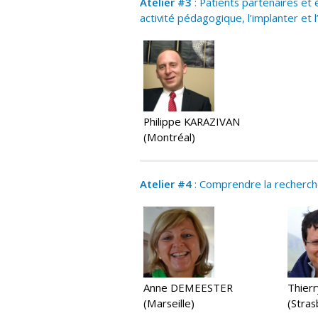
Atelier #3
: Patients partenaires et 
activité pédagogique, l’implanter et l
Philippe KARAZIVAN
(Montréal)
Atelier #4
: Comprendre la recherche 
Anne DEMEESTER
Thier
(Marseille)
(Stras