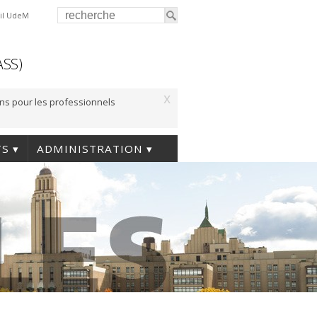
il UdeM
ASS)
x
ons pour les professionnels
TS
ADMINISTRATION