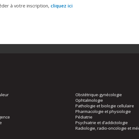
éder à votre inscription,
cliquez ici
uleur
Obstétrique-gynécologie
Ophtalmologie
Pathologie et biologie cellulaire
Pharmacologie et physiologie
gence
Pédiatrie
ie
Psychiatrie et d’addictologie
Radiologie, radio-oncologie et mé