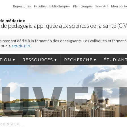
Répertoires
Facultés
Bibliothèques
Plan campus
Sites A-Z
Mon porta
 de médecine
 de pédagogie appliquée aux sciences de la santé (CP
aintenant dédié à la formation des enseignants. Les colloques et formati
 sur le
site du DPC
.
TION
RESSOURCES
RECHERCHE
ÉTUDIAN
Ateliers d’automne de la SIFEM : Programme préliminaire désormais disponible