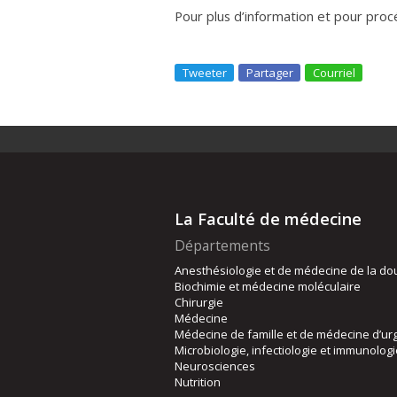
Pour plus d’information et pour proc
Tweeter
Partager
Courriel
La Faculté de médecine
Départements
Anesthésiologie et de médecine de la do
Biochimie et médecine moléculaire
Chirurgie
Médecine
Médecine de famille et de médecine d’ur
Microbiologie, infectiologie et immunolog
Neurosciences
Nutrition