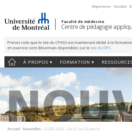
Répertoires
Facultés
B
Faculté de médecine
Centre de pédagogie appliqu
Prenez note que le site du CPASS est maintenant dédié à la formation
en exercice sont désormais disponibles sur le
site du DPC
.
À PROPOS
FORMATION
RESSOURCE
/
/
Accueil
Nouvelles
ICLÉM 2020 – Du 27 au 30 janvier 2020 (Inscrivez-vous dès maintenant!)