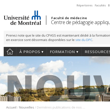
Répertoires
Facultés
B
Faculté de médecine
Centre de pédagogie appliqu
Prenez note que le site du CPASS est maintenant dédié à la formation
en exercice sont désormais disponibles sur le
site du DPC
.
À PROPOS
FORMATION
RESSOURCE
/
/
Accueil
Nouvelles
Dernières publications de nos membres du groupe GirCoPro