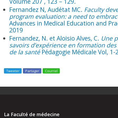
Volume 207 , 123 – 129.
Fernandez N, Audétat MC.
Faculty dev
program evaluation: a need to embrac
Advances in Medical Education and Prac
2019
Fernandez, N. et Aloisio Alves, C.
Une p
savoirs d’expérience en formation des
de la santé
Pédagogie Médicale Vol, 1-2
Tweeter
Partager
Courriel
La Faculté de médecine