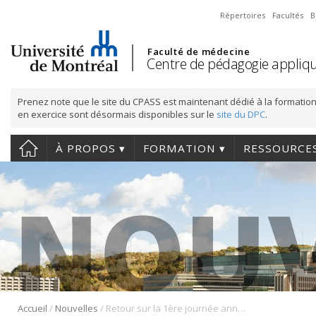
Répertoires
Facultés
B
Faculté de médecine
Centre de pédagogie appliqu
Prenez note que le site du CPASS est maintenant dédié à la formation
en exercice sont désormais disponibles sur le
site du DPC
.
À PROPOS
FORMATION
RESSOURCE
/
/
Accueil
Nouvelles
Retour sur la 1ère journée annuelle de la recherche en pédagogie des sciences de la santé du 1er mai 2019