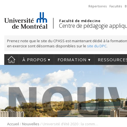
Répertoires
Facultés
B
Faculté de médecine
Centre de pédagogie appliqu
Prenez note que le site du CPASS est maintenant dédié à la formation
en exercice sont désormais disponibles sur le
site du DPC
.
À PROPOS
FORMATION
RESSOURCE
/
/
Accueil
Nouvelles
Université d’été 2020 : la communication professionnelle en santé – Changement de date