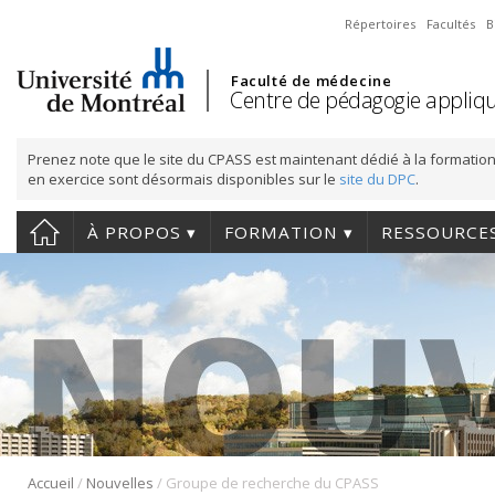
Répertoires
Facultés
B
Faculté de médecine
Centre de pédagogie appliqu
Prenez note que le site du CPASS est maintenant dédié à la formation
en exercice sont désormais disponibles sur le
site du DPC
.
À PROPOS
FORMATION
RESSOURCE
/
/
Accueil
Nouvelles
Groupe de recherche du CPASS