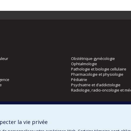
uleur
Obstétrique-gynécologie
Ophtalmologie
Pathologie et biologie cellulaire
Pharmacologie et physiologie
gence
Pédiatrie
ie
Psychiatrie et d’addictologie
Radiologie, radio-oncologie et mé
Directions
 physique
DPC
ecter la vie privée
CPASS
Éthique clinique