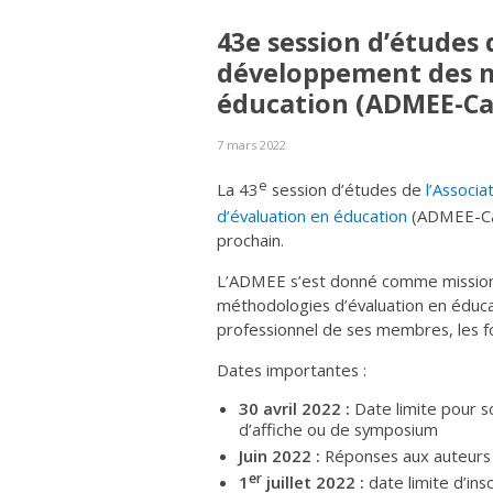
43e session d’études 
développement des m
éducation (ADMEE-C
7 mars 2022
e
La 43
session d’études de
l’Associ
d’évaluation en éducation
(ADMEE-Can
prochain.
L’ADMEE s’est donné comme missio
méthodologies d’évaluation en éduca
professionnel de ses membres, les fo
Dates importantes :
30 avril 2022 :
Date limite pour s
d’affiche ou de symposium
Juin 2022 :
Réponses aux auteurs e
er
1
juillet 2022 :
date limite d’ins