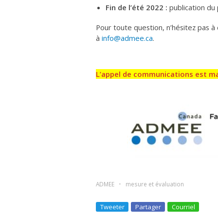
Fin de l’été 2022 :
publication d
Pour toute question, n’hésitez pas 
à
info@admee.ca
.
L’appel de communications est m
ADMEE
mesure et évaluation
Tweeter
Partager
Courriel