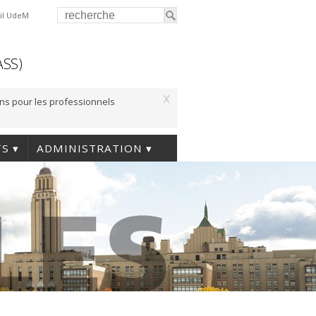
il UdeM
ASS)
x
ons pour les professionnels
TS
ADMINISTRATION