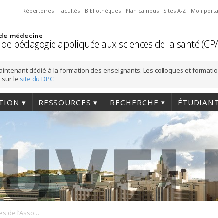
Répertoires
Facultés
Bibliothèques
Plan campus
Sites A-Z
Mon porta
 de médecine
 de pédagogie appliquée aux sciences de la santé (CP
aintenant dédié à la formation des enseignants. Les colloques et formati
 sur le
site du DPC
.
TION
RESSOURCES
RECHERCHE
ÉTUDIAN
43e session d’études de l’Association pour le développement des méthodologies d’évaluation en éducation (ADMEE-Canada)