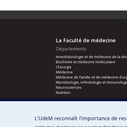
La Faculté de médecine
Départements
Anesthésiologie et de médecine de la do
Biochimie et médecine moléculaire
Chirurgie
Médecine
Médecine de famille et de médecine d’ur
Microbiologie, infectiologie et immunolog
Neurosciences
Nutrition
Écoles
Kinésiologie et des sciences de l’activité
L’UdeM reconnaît l’importance de resp
Orthophonie et audiologie
Réadaptation