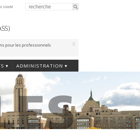
il UdeM
ASS)
x
ons pour les professionnels
TS
ADMINISTRATION