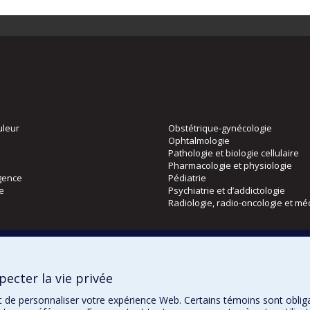
uleur
Obstétrique-gynécologie
Ophtalmologie
Pathologie et biologie cellulaire
Pharmacologie et physiologie
gence
Pédiatrie
ie
Psychiatrie et d’addictologie
Radiologie, radio-oncologie et mé
Directions
 physique
DPC
ecter la vie privée
CPASS
Éthique clinique
t de personnaliser votre expérience Web. Certains témoins sont oblig