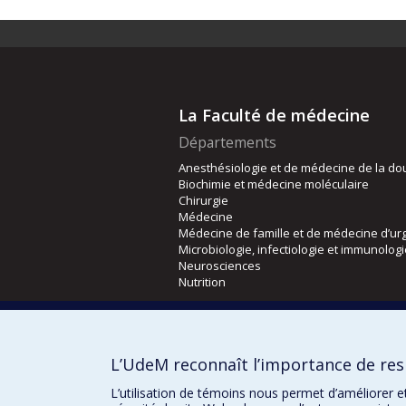
La Faculté de médecine
Départements
Anesthésiologie et de médecine de la do
Biochimie et médecine moléculaire
Chirurgie
Médecine
Médecine de famille et de médecine d’ur
Microbiologie, infectiologie et immunolog
Neurosciences
Nutrition
Écoles
Kinésiologie et des sciences de l’activité
L’UdeM reconnaît l’importance de resp
Orthophonie et audiologie
Réadaptation
L’utilisation de témoins nous permet d’améliorer e