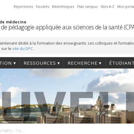
Répertoires
Facultés
Bibliothèques
Plan campus
Sites A-Z
Mon porta
 de médecine
 de pédagogie appliquée aux sciences de la santé (CP
aintenant dédié à la formation des enseignants. Les colloques et formati
 sur le
site du DPC
.
TION
RESSOURCES
RECHERCHE
ÉTUDIAN
Conférence-Midi de l’AIPU – 7 novembre 2023