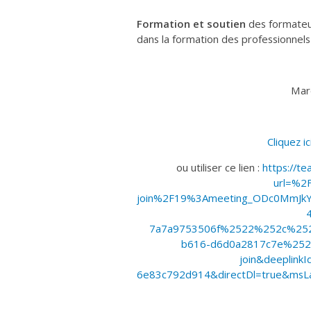
Formation et soutien
des formateu
dans la formation des professionnels 
Mar
Cliquez i
ou utiliser ce lien :
https://te
url=%2
join%2F19%3Ameeting_ODc0MmJ
7a7a9753506f%2522%252c%25
b616-d6d0a2817c7e%25
join&deeplink
6e83c792d914&directDl=true&msL