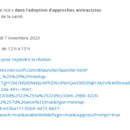
r.rice.s
dans l’adoption d’approches antiracistes
de la santé.
di 7 novembre 2023
de 12 h à 13 h
ci pour rejoindre la réunion
ams.microsoft.com/dl/launcher/launcher.html?
F_%23%2Fl%2Fmeetup-
kYTgtY2M2NS00NWJiLWFhZWUtNmQwZWE0Njk1MjYx%40thread
42da-491c-90e1-
22Oid%2522%253a%252249cc30e6-2986-4220-
22%257d%26anon%3Dtrue&type=meetup-
Id=e33ba71f-93b9-4d73-8637-
aunch=true&enableMobilePage=true&suppressPrompt=true