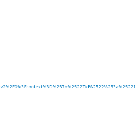
.v2%2F0%3Fcontext%3D%257b%2522Tid%2522%253a%25221