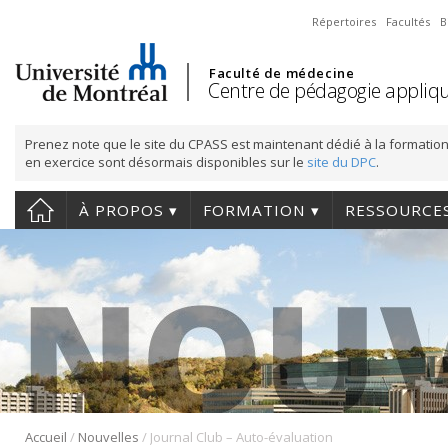
Répertoires
Facultés
B
Faculté de médecine
Centre de pédagogie appliqu
Prenez note que le site du CPASS est maintenant dédié à la formation
en exercice sont désormais disponibles sur le
site du DPC
.
À PROPOS
FORMATION
RESSOURCE
/
/
Accueil
Nouvelles
Journal Club – Auto-évaluation