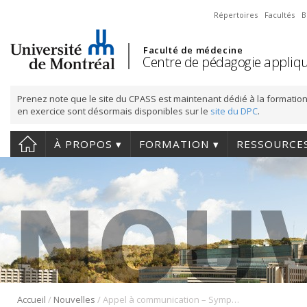
Répertoires
Facultés
B
Faculté de médecine
Centre de pédagogie appliqu
Prenez note que le site du CPASS est maintenant dédié à la formation
en exercice sont désormais disponibles sur le
site du DPC
.
À PROPOS
FORMATION
RESSOURCE
/
/
Accueil
Nouvelles
Appel à communication – Symposium de pédagogie des sciences de la santé – 29 et 30 mai 2024