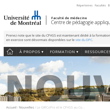
Répertoires
Facultés
B
Faculté de médecine
Centre de pédagogie appliqu
Prenez note que le site du CPASS est maintenant dédié à la formation
en exercice sont désormais disponibles sur le
site du DPC
.
À PROPOS
FORMATION
RESSOURCE
/
/
Accueil
Nouvelles
Le GIRCoPro et le CPASS au Congrès international de médecine universitaire (CIMU)