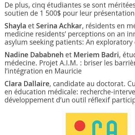
De plus, cinq étudiantes se sont méritée
soutien de 1 500$ pour leur présentation
Shayla
et
Serina Achkar
, résidents en m
medicine residents’ perceptions on an inn
asylum seeking patients: An exploratory 
Nadine Dababneh
et
Meriem Badri
, étu
médecine. Projet A.I.M. : briser les barriè
l’intégration en Mauricie
Clara Dallaire
, candidate au doctorat. C
en éducation médicale: recherche-interve
développement d’un outil réflexif particip