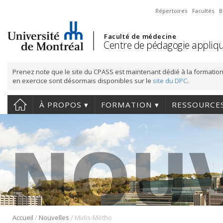
Répertoires
Facultés
B
Faculté de médecine
Centre de pédagogie appliqu
Prenez note que le site du CPASS est maintenant dédié à la formation
en exercice sont désormais disponibles sur le
site du DPC
.
À PROPOS
FORMATION
RESSOURCE
/
/
Accueil
Nouvelles
Midis-Métho