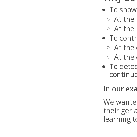
To show
At the
At the
To contr
At the 
At the 
To detec
continu
In our ex
We wanted
their geri
learning 