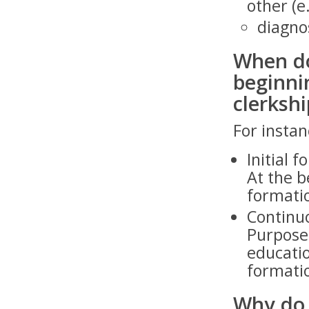
other (e
diagno
When do
beginnin
clerkshi
For insta
Initial f
At the b
formati
Continu
Purpose 
educatio
formatio
Why do 