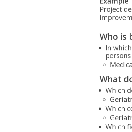
Example 1
Project de
improveme
Who is 
In which
persons 
Medica
What do
Which do
Geriatr
Which co
Geriatr
Which fi