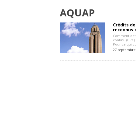
AQUAP
Crédits d
reconnus 
Comment obte
continu (DPC)
Pour ce qui c
27 septembre