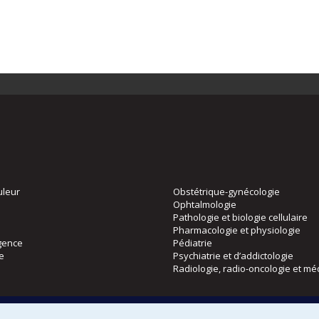
uleur
Obstétrique-gynécologie
Ophtalmologie
Pathologie et biologie cellulaire
Pharmacologie et physiologie
gence
Pédiatrie
ie
Psychiatrie et d’addictologie
Radiologie, radio-oncologie et mé
Directions