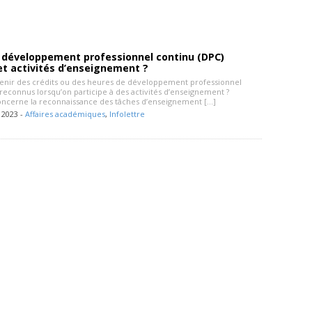
e développement professionnel continu (DPC)
et activités d’enseignement ?
nir des crédits ou des heures de développement professionnel
 reconnus lorsqu’on participe à des activités d’enseignement ?
oncerne la reconnaissance des tâches d’enseignement […]
 2023 -
Affaires académiques
,
Infolettre