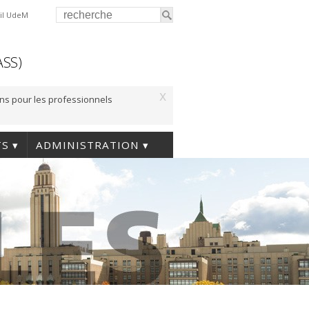
il UdeM
ASS)
x
ons pour les professionnels
TS
ADMINISTRATION