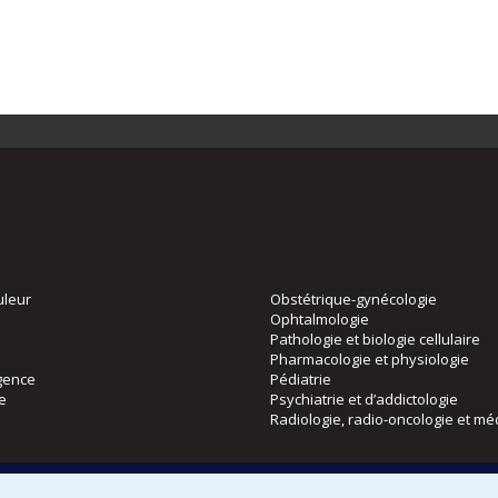
uleur
Obstétrique-gynécologie
Ophtalmologie
Pathologie et biologie cellulaire
Pharmacologie et physiologie
gence
Pédiatrie
ie
Psychiatrie et d’addictologie
Radiologie, radio-oncologie et mé
Directions