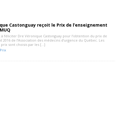
que Castonguay reçoit le Prix de l’enseignement
’AMUQ
 à féliciter Dre Véronique Castonguay pour l’obtention du prix de
t 2016 de l’Association des médecins d’urgence du Québec. Les
 prix sont choisis par les […]
Prix