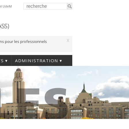
il UdeM
ASS)
x
ons pour les professionnels
TS
ADMINISTRATION