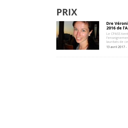
PRIX
Dre Véroni
2016 de l
Le CPASS tient
l’enseignemen
lauréats de ce
13 avril 2017 -