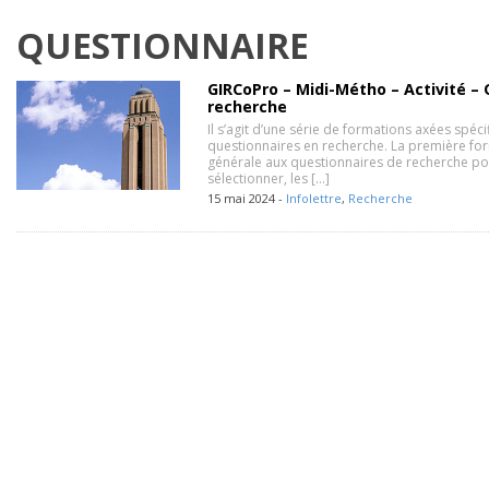
QUESTIONNAIRE
GIRCoPro – Midi-Métho – Activité –
recherche
Il s’agit d’une série de formations axées spéc
questionnaires en recherche. La première for
générale aux questionnaires de recherche 
sélectionner, les […]
15 mai 2024 -
Infolettre
,
Recherche