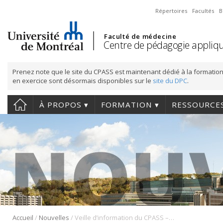
Répertoires
Facultés
B
Faculté de médecine
Centre de pédagogie appliqu
Prenez note que le site du CPASS est maintenant dédié à la formation
en exercice sont désormais disponibles sur le
site du DPC
.
À PROPOS
FORMATION
RESSOURCE
/
/
Accueil
Nouvelles
Veille d’information du CPASS – No. 2