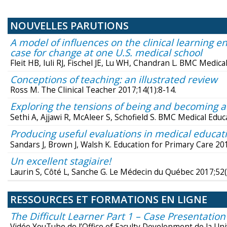
NOUVELLES PARUTIONS
A model of influences on the clinical learning 
case for change at one U.S. medical school
Fleit HB, Iuli RJ, Fischel JE, Lu WH, Chandran L. BMC Medica
Conceptions of teaching: an illustrated review
Ross M. The Clinical Teacher 2017;14(1):8-14.
Exploring the tensions of being and becoming 
Sethi A, Ajjawi R, McAleer S, Schofield S. BMC Medical Educ
Producing useful evaluations in medical educat
Sandars J, Brown J, Walsh K. Education for Primary Care 20
Un excellent stagiaire!
Laurin S, Côté L, Sanche G. Le Médecin du Québec 2017;52(
RESSOURCES ET FORMATIONS EN LIGNE
The Difficult Learner Part 1 – Case Presentation
Vidéo YouTube de l’Office of Faculty Development de la Univ