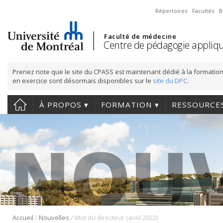
Répertoires
Facultés
B
Faculté de médecine
Centre de pédagogie appliqu
Prenez note que le site du CPASS est maintenant dédié à la formation
en exercice sont désormais disponibles sur le
site du DPC
.
À PROPOS
FORMATION
RESSOURCE
/
/
Accueil
Nouvelles
Mot du directeur (avril 2022)