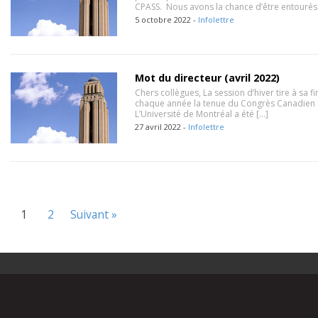
CPASS. Nous avons la chance d’être entourés
5 octobre 2022 -
Infolettre
Mot du directeur (avril 2022)
Chers collègues, La session d’hiver tire à sa fi
chaque année la tenue du Congrès Canadien 
L’Université de Montréal a été […]
27 avril 2022 -
Infolettre
1
2
Suivant »