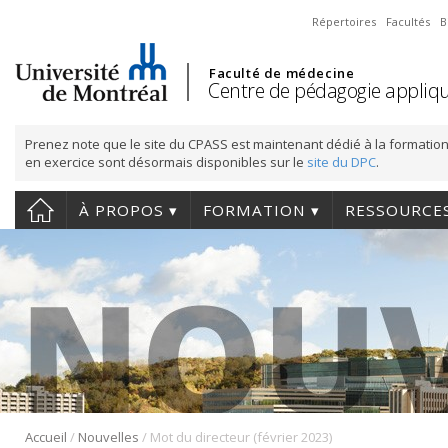
Répertoires
Facultés
B
Faculté de médecine
Centre de pédagogie appliqu
Prenez note que le site du CPASS est maintenant dédié à la formation
en exercice sont désormais disponibles sur le
site du DPC
.
À PROPOS
FORMATION
RESSOURCE
/
/
Accueil
Nouvelles
Mot du directeur (février 2023)