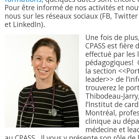
Pour être informé de nos activités et nou
nous sur les réseaux sociaux (FB, Twitt
et LinkedIn).
Une fois de plus
CPASS est fière d
effectué par les 
pédagogiques! C
la section <<Por
leader>> de l’inf
trouverez le por
Thibodeau-Jarry,
l’Institut de car
Montréal, profes
clinique au dép
médecine et lea
au CPASS. Il vous y présente son rôle de 