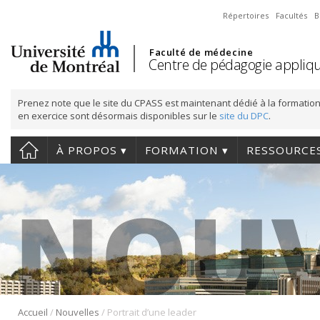
Répertoires
Facultés
B
Faculté de médecine
Centre de pédagogie appliqu
Prenez note que le site du CPASS est maintenant dédié à la formation
en exercice sont désormais disponibles sur le
site du DPC
.
À PROPOS
FORMATION
RESSOURCE
/
/
Accueil
Nouvelles
Portrait d’une leader