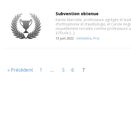
Subvention obtenue
Karine Marcotte, professeure agrégée et lead
d’orthophonie et d’audiologie, et Carole Ang
nouvellement recrutée comme professeure ad
à l’École […]
13 juin 2022 -
Infolettre
,
Prix
« Précédent
1
…
5
6
7