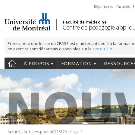
Répertoires
Facultés
B
Faculté de médecine
Centre de pédagogie appliqu
Prenez note que le site du CPASS est maintenant dédié à la formation
en exercice sont désormais disponibles sur le
site du DPC
.
À PROPOS
FORMATION
RESSOURCE
/
/
Accueil
Archives pour p0736529
Page 7