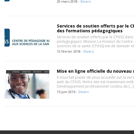
20 mars 2018 -
Divers
Services de soutien offerts par le 
des formations pédagogiques
Services de soutien offerts par le CPASS dans
pédagogiques Mission La mission du Centre
sciences de la santé (CPASS) est de stimuler et
12 février 2018 -
Divers
Mise en ligne officielle du nouveau
Il nous fait plaisir de vous accueillir sur la ve
web du CPASS. Notre site est maintenant ind
Développement professionnel continu de […]
15 juin 2016 -
Divers