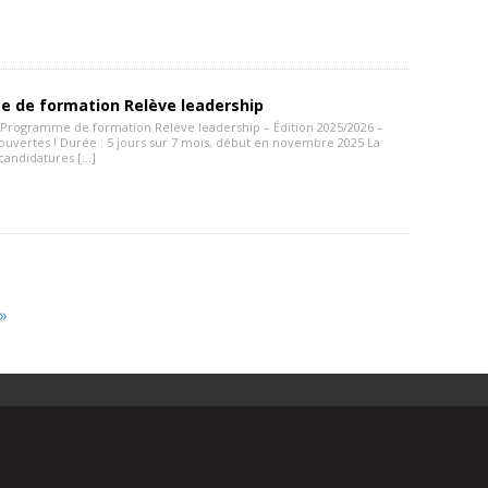
 de formation Relève leadership
 – Programme de formation Relève leadership – Édition 2025/2026 –
ouvertes ! Durée : 5 jours sur 7 mois, début en novembre 2025 La
 candidatures […]
»