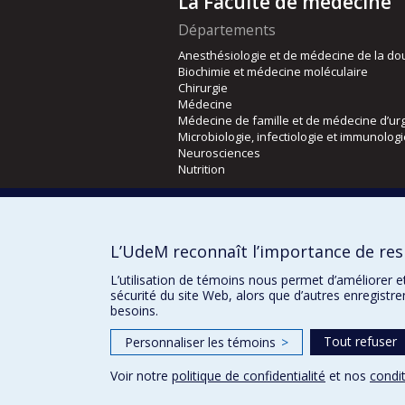
La Faculté de médecine
Départements
Anesthésiologie et de médecine de la do
Biochimie et médecine moléculaire
Chirurgie
Médecine
Médecine de famille et de médecine d’ur
Microbiologie, infectiologie et immunolog
Neurosciences
Nutrition
Écoles
Kinésiologie et des sciences de l’activité
L’UdeM reconnaît l’importance de resp
Orthophonie et audiologie
Réadaptation
L’utilisation de témoins nous permet d’améliorer e
sécurité du site Web, alors que d’autres enregistr
besoins.
Tout refuser
Personnaliser les témoins
>
Voir notre
politique de confidentialité
et nos
condit