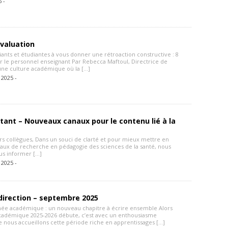
6 -
valuation
iants et étudiantes à vous donner une rétroaction constructive : 8
ur le personnel enseignant Par Rebecca Maftoul, Directrice de
ne culture académique où la […]
 2025 -
tant – Nouveaux canaux pour le contenu lié à la
rs collègues, Dans un souci de clarté et pour mieux mettre en
avaux de recherche en pédagogie des sciences de la santé, nous
us informer […]
 2025 -
direction – septembre 2025
née académique : un nouveau chapitre à écrire ensemble Alors
cadémique 2025-2026 débute, c’est avec un enthousiasme
 nous accueillons cette période riche en apprentissages […]