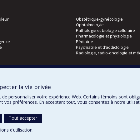
uleur
Obstétrique-gynécologie
Ophtalmologie
Pathologie et biologie cellulaire
Pharmacologie et physiologie
gence
Pédiatrie
ie
Psychiatrie et d’addictologie
Radiologie, radio-oncologie et mé
Directions
 physique
DPC
ecter la vie privée
CPASS
Éthique clinique
t de personnaliser votre expérience Web. Certains témoins sont oblig
ent vos préférences. En acceptant tout, vous consentez à notre utili
Tout accepter
Notes légales
Politique de confidentialité
Co
ions d’utilisation
.