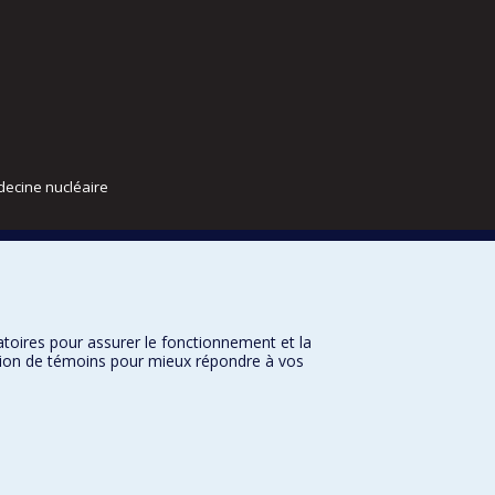
decine nucléaire
atoires pour assurer le fonctionnement et la
sation de témoins pour mieux répondre à vos
nditions d’utilisation
Paramètres des témoins