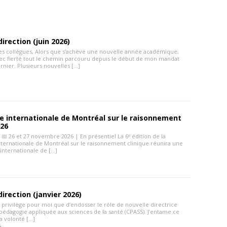
irection (juin 2026)
es collègues, Alors que s’achève une nouvelle année académique,
vec fierté tout le chemin parcouru depuis le début de mon mandat
rnier. Plusieurs nouvelles […]
e internationale de Montréal sur le raisonnement
026
📅 26 et 27 novembre 2026 | En présentiel La 6ᵉ édition de la
ternationale de Montréal sur le raisonnement clinique réunira une
nternationale de […]
-
direction (janvier 2026)
 privilège pour moi que d’endosser le rôle de nouvelle directrice
pédagogie appliquée aux sciences de la santé (CPASS). J’entame ce
a volonté […]