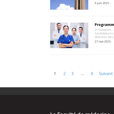
9 juin 2025 -
Programme
🎉 Invitation
Candidatures 
sélection des
27 mai 2025 -
1
2
3
…
6
Suivant 