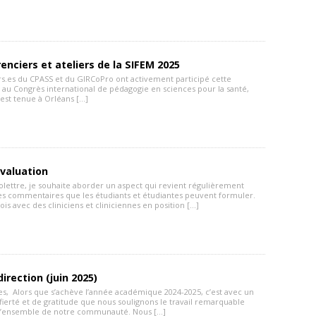
enciers et ateliers de la SIFEM 2025
s.es du CPASS et du GIRCoPro ont activement participé cette
au Congrès international de pédagogie en sciences pour la santé,
s’est tenue à Orléans […]
valuation
olettre, je souhaite aborder un aspect qui revient régulièrement
s commentaires que les étudiants et étudiantes peuvent formuler.
ois avec des cliniciens et cliniciennes en position […]
irection (juin 2025)
es, Alors que s’achève l’année académique 2024-2025, c’est avec un
ierté et de gratitude que nous soulignons le travail remarquable
 l’ensemble de notre communauté. Nous […]