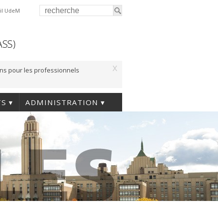
il UdeM
ASS)
x
ons pour les professionnels
TS
ADMINISTRATION