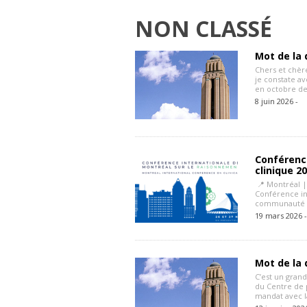
NON CLASSÉ
Mot de la d
Chers et chèr
je constate a
en octobre de
8 juin 2026 -
Conférenc
clinique 2
📍 Montréal | 
Conférence in
communauté i
19 mars 2026 
Mot de la 
C’est un grand
du Centre de 
mandat avec l