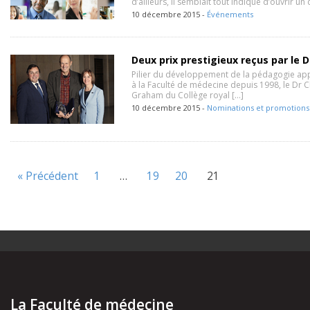
d’ailleurs, il semblait tout indiqué d’ouvrir un
10 décembre 2015 -
Événements
Deux prix prestigieux reçus par le D
Pilier du développement de la pédagogie app
à la Faculté de médecine depuis 1998, le Dr C
Graham du Collège royal […]
10 décembre 2015 -
Nominations et promotions
« Précédent
1
…
19
20
21
La Faculté de médecine