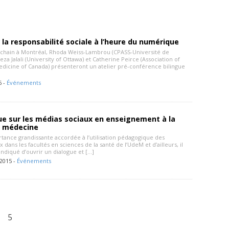
r la responsabilité sociale à l’heure du numérique
rochain à Montréal, Rhoda Weiss-Lambrou (CPASS-Université de
reza Jalali (University of Ottawa) et Catherine Peirce (Association of
Medicine of Canada) présenteront un atelier pré-conférence bilingue
6 -
Événements
ue sur les médias sociaux en enseignement à la
e médecine
rtance grandissante accordée à l’utilisation pédagogique des
 dans les facultés en sciences de la santé de l’UdeM et d’ailleurs, il
indiqué d’ouvrir un dialogue et […]
2015 -
Événements
5