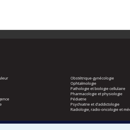
uleur
Obstétrique-gynécologie
Ophtalmologie
Pathologie et biologie cellulaire
Pharmacologie et physiologie
gence
Pédiatrie
ie
Psychiatrie et d’addictologie
Radiologie, radio-oncologie et mé
Directions