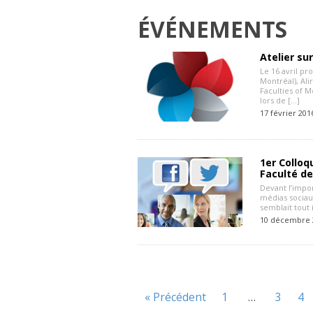
ÉVÉNEMENTS
Atelier su
Le 16 avril p
Montréal), Ali
Faculties of 
lors de […]
17 février 201
1er Colloq
Faculté d
Devant l’impo
médias sociaux
semblait tout 
10 décembre 
« Précédent
1
…
3
4