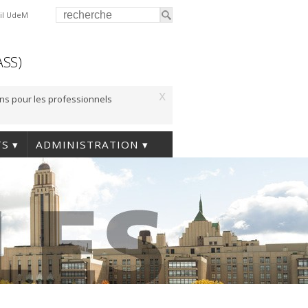
il UdeM
ASS)
x
ons pour les professionnels
TS
ADMINISTRATION