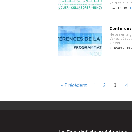
voici ce que l
5 avril 2018 -
É
Conférence
Ne pas enseign
Venez découvr
arriver. […]
26 mars 2018 
« Précédent
1
2
3
4