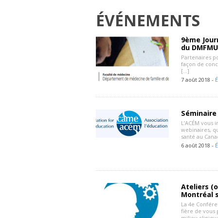
ÉVÉNEMENTS
9ème Jour
du DMFMU 
Partenaires po
façon de conce
[…]
7 août 2018 -
Séminaire 
L’ACÉM vous in
webinaires, q
santé au Cana
6 août 2018 -
Ateliers (
Montréal s
La 4e Confére
fière de vous 
milieu cliniqu