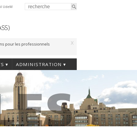
il UdeM
ASS)
x
ons pour les professionnels
TS
ADMINISTRATION