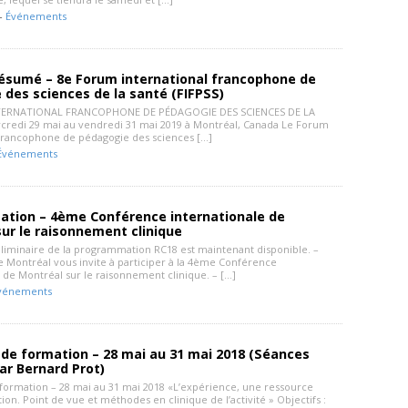
 -
Événements
résumé – 8e Forum international francophone de
des sciences de la santé (FIFPSS)
TERNATIONAL FRANCOPHONE DE PÉDAGOGIE DES SCIENCES DE LA
redi 29 mai au vendredi 31 mai 2019 à Montréal, Canada Le Forum
 francophone de pédagogie des sciences […]
Événements
tion – 4ème Conférence internationale de
ur le raisonnement clinique
éliminaire de la programmation RC18 est maintenant disponible. –
e Montréal vous invite à participer à la 4ème Conférence
 de Montréal sur le raisonnement clinique. – […]
vénements
de formation – 28 mai au 31 mai 2018 (Séances
ar Bernard Prot)
formation – 28 mai au 31 mai 2018 «L’expérience, une ressource
ion. Point de vue et méthodes en clinique de l’activité » Objectifs :