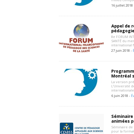
16 juillet 2018
Appel de 
pédagogie 
8e FORUM IN
SANTÉ du merc
international
27 juin 2018 -
Programma
Montréal s
La version pr
L’Université d
internationale
6 juin 2018 -
É
Séminaire 
animées p
Séminaire de 
pour la format