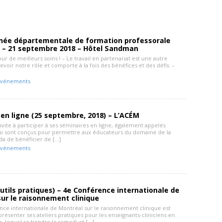
née départementale de formation professorale
– 21 septembre 2018 – Hôtel Sandman
ur de meilleurs soins ! – Le travail en partenariat est une autre
voir notre rôle et comporte à la fois des bénéfices et des défis. –
Événements
en ligne (25 septembre, 2018) – L’ACÉM
vite à participer à ses séminaires en ligne, également appelés
ui sont conçus pour permettre aux éducateurs du domaine de la
da de bénéficier de […]
Événements
outils pratiques) – 4e Conférence internationale de
ur le raisonnement clinique
nce internationale de Montréal sur le raisonnement clinique est
présenter ses ateliers pratiques pour les enseignants-cliniciens en
e, lequel se tiendra le samedi et […]