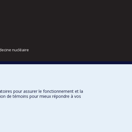
decine nucléaire
atoires pour assurer le fonctionnement et la
sation de témoins pour mieux répondre à vos
nditions d’utilisation
Paramètres des témoins