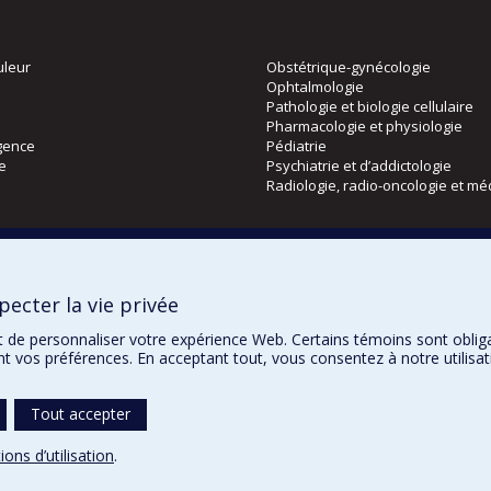
uleur
Obstétrique-gynécologie
Ophtalmologie
Pathologie et biologie cellulaire
Pharmacologie et physiologie
gence
Pédiatrie
ie
Psychiatrie et d’addictologie
Radiologie, radio-oncologie et mé
Directions
 physique
DPC
ecter la vie privée
CPASS
Éthique clinique
t de personnaliser votre expérience Web. Certains témoins sont oblig
ent vos préférences. En acceptant tout, vous consentez à notre utili
Tout accepter
Notes légales
Politique de confidentialité
Co
ions d’utilisation
.