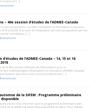
principes et […]
vénements
ns – 40e session d’études de l’ADMEE-Canada
e votre proposition, veuillez compléter le formulaire ci-dessous
i 2018 à 23h59. À la suite de l’évaluation de votre proposition par les
mité scientifique, […]
Événements
n d’études de l’ADMEE-Canada – 14, 15 et 16
2018
 de la 40e session d’études de l’Association pour le
t des méthodologies d’évaluation en éducation (ADMEE-Canada),
grand plaisir que nous vous convions à Montréal […]
Événements
’automne de la SIFEM : Programme préliminaire
 disponible
heureuse de vous informer que le programme préliminaire des
omne de la SIFEM est désormais disponible en ligne. Pour rappel,