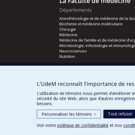
La Faculté de médecine
Départements
Anesthésiologie et de médecine de la do
Biochimie et médecine moléculaire
Chirurgie
Médecine
Médecine de famille et de médecine d’ur
Microbiologie, infectiologie et immunolog
Neurosciences
Nutrition
Écoles
Kinésiologie et des sciences de l’activité
L’UdeM reconnaît l’importance de resp
Orthophonie et audiologie
Réadaptation
L’utilisation de témoins nous permet d’améliorer e
sécurité du site Web, alors que d’autres enregistr
besoins.
Tout refuser
Personnaliser les témoins
>
Voir notre
politique de confidentialité
et nos
condit