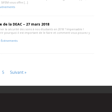
a SIFEM vous offre […]
vénements
 de la DEAC – 27 mars 2018
er la sécurité des soins à nos étudiants en 2018 ? Impensable !
ir pourquoi il est important de le faire et comment vous pouvez y
-
Événements
5
Suivant »