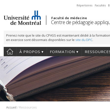
Répertoires
Facultés
B
Faculté de médecine
Centre de pédagogie appliqu
Prenez note que le site du CPASS est maintenant dédié à la formation
en exercice sont désormais disponibles sur le
site du DPC
.
À PROPOS
FORMATION
RESSOURCE
/
Accueil
Ressources