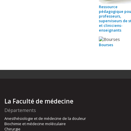
Ressource
pédagogique pou
professeurs,
superviseurs de 
et cliniciens-
enseignants
Bourses
La Faculté de médecine
Départements
Anesthésiologie et de médecine de la douleur
Biochimie et médecine moléculaire
Chirurgie