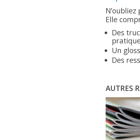
N’oubliez 
Elle comp
Des truc
pratiqu
Un gloss
Des res
AUTRES 