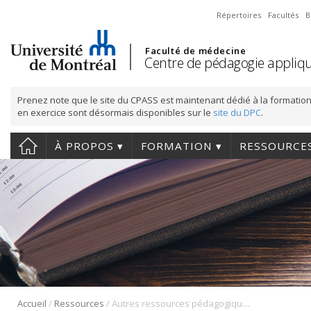
Répertoires
Facultés
B
Faculté de médecine
Centre de pédagogie appliqu
Prenez note que le site du CPASS est maintenant dédié à la formation
en exercice sont désormais disponibles sur le
site du DPC
.
À PROPOS
FORMATION
RESSOURCE
/
/
Accueil
Ressources
Autres ressources pédagogiques