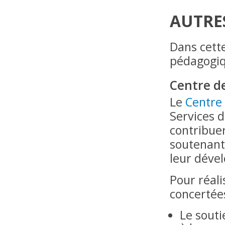
AUTRE
Dans cette
pédagogiq
Centre d
Le
Centre 
Services d
contribuer
soutenant 
leur déve
Pour réali
concertées
Le sout