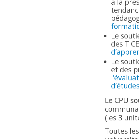
à la pre
tendance
pédagogi
formati
Le souti
des TICE
d’appre
Le souti
et des 
l’évalu
d’étude
Le CPU sou
communaut
(les 3 uni
Toutes le