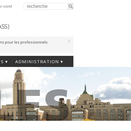
il UdeM
ASS)
x
ons pour les professionnels
TS
ADMINISTRATION