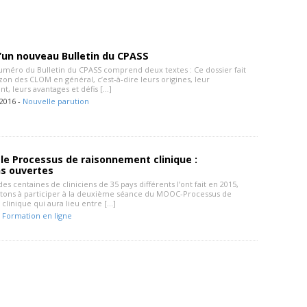
’un nouveau Bulletin du CPASS
méro du Bulletin du CPASS comprend deux textes : Ce dossier fait
zon des CLOM en général, c’est-à-dire leurs origines, leur
t, leurs avantages et défis […]
2016 -
Nouvelle parution
e Processus de raisonnement clinique :
ns ouvertes
 centaines de cliniciens de 35 pays différents l’ont fait en 2015,
itons à participer à la deuxième séance du MOOC-Processus de
clinique qui aura lieu entre […]
-
Formation en ligne