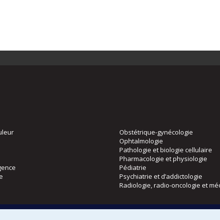
uleur
Obstétrique-gynécologie
Ophtalmologie
Pathologie et biologie cellulaire
Pharmacologie et physiologie
gence
Pédiatrie
ie
Psychiatrie et d’addictologie
Radiologie, radio-oncologie et mé
Directions