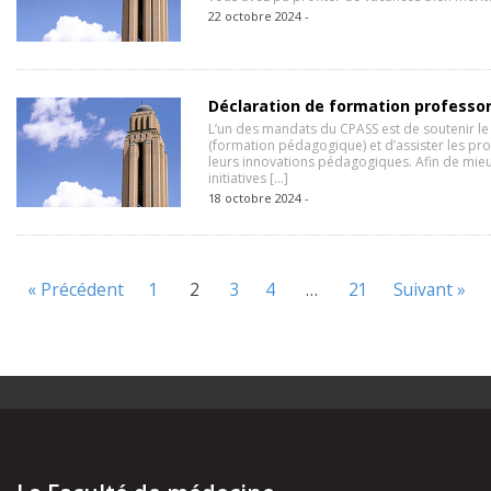
22 octobre 2024 -
Déclaration de formation professo
L’un des mandats du CPASS est de soutenir l
(formation pédagogique) et d’assister les 
leurs innovations pédagogiques. Afin de mieux
initiatives […]
18 octobre 2024 -
« Précédent
1
2
3
4
…
21
Suivant »