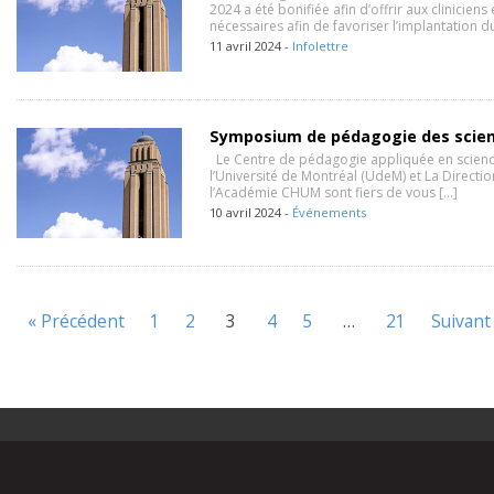
2024 a été bonifiée afin d’offrir aux clinicien
nécessaires afin de favoriser l’implantation 
11 avril 2024 -
Infolettre
Symposium de pédagogie des scien
Le Centre de pédagogie appliquée en science
l’Université de Montréal (UdeM) et La Directi
l’Académie CHUM sont fiers de vous […]
10 avril 2024 -
Événements
« Précédent
1
2
3
4
5
…
21
Suivant