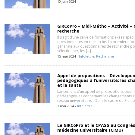
10 juin 2024 -
GIRCoPro – Midi-Métho – Activité –
recherche
Il s’agit d’une série de formations axées spéc
questionnaires en recherche. La première for
générale aux questionnaires de recherche 
sélectionner, les […]
15 mai 2024 -
Infolettre
,
Recherche
Appel de propositions – Développem
pédagogiques à l’université: les c
et la santé
Lancement d’un appel de propositions pour l
pédagogiques concernant les changements cli
réseau universitaire. Dans le cadre du Plan
7 mai 2024 -
Infolettre
Le GIRCoPro et le CPASS au Congrès
médecine universitaire (CIMU)