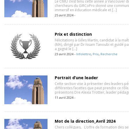
Le CIMU s’est tenu cette année à Vancouver d
chercheurs du GIRCoPro donné une communic
immersif en éducation médicale et […]
25 avril 2024 -
Prix et distinction
Félicitations à Gilles Martin, candidat à la maî
(MA), dirigé par Dr Issam Tanoubi et guidé par
a gagné le […]
23 avril 2024 -
Infolettre
,
Prix
,
Recherche
Portrait d’une leader
Cette section vise à présenter des leaders p
différentes facettes que peut prendre ce rôle
présentons Dre Alexia Trottier, leader péda
11 avril 2024 -
Mot de la direction_Avril 2024
Chers collègues, L’offre de formation des se