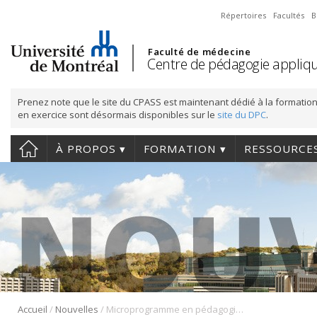
Répertoires
Facultés
B
Faculté de médecine
Centre de pédagogie appliqu
Prenez note que le site du CPASS est maintenant dédié à la formation
en exercice sont désormais disponibles sur le
site du DPC
.
À PROPOS
FORMATION
RESSOURCE
/
/
Accueil
Nouvelles
Microprogramme en pédagogie universitaire des sciences de la santé