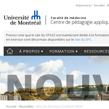
Répertoires
Facultés
B
Faculté de médecine
Centre de pédagogie appliqu
Prenez note que le site du CPASS est maintenant dédié à la formation
en exercice sont désormais disponibles sur le
site du DPC
.
À PROPOS
FORMATION
RESSOURCE
/
/
Accueil
Nouvelles
Mot du directeur (octobre 2020)