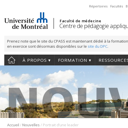
Répertoires
Facultés
B
Faculté de médecine
Centre de pédagogie appliqu
Prenez note que le site du CPASS est maintenant dédié à la formation
en exercice sont désormais disponibles sur le
site du DPC
.
À PROPOS
FORMATION
RESSOURCE
/
/
Accueil
Nouvelles
Portrait d’une leader