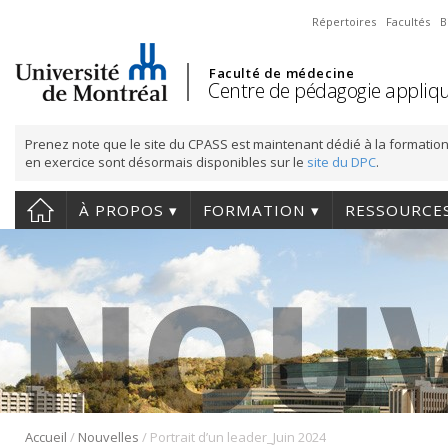
Répertoires
Facultés
B
Faculté de médecine
Centre de pédagogie appliqu
Prenez note que le site du CPASS est maintenant dédié à la formation
en exercice sont désormais disponibles sur le
site du DPC
.
À PROPOS
FORMATION
RESSOURCE
/
/
Accueil
Nouvelles
Portrait d’un leader_Juin 2024